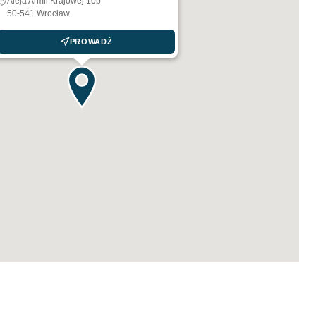
Aleja Armii Krajowej 10b
50-541 Wrocław
PROWADŹ