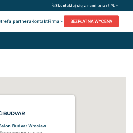
Skontaktuj się z nami teraz!
|
PL
Strefa partnera
Kontakt
Firma
BEZPŁATNA WYCENA
Salon Budvar Wrocław