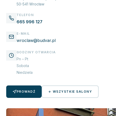
50-541
Wrocław
TELEFON
665 996 127
E-MAIL
wroclaw@budvar.pl
GODZINY OTWARCIA
Pn – Pt
Sobota
Niedziela
PROWADŹ
← WSZYSTKIE SALONY