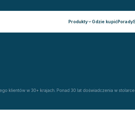
Produkty
Gdzie kupić
Porady
go klientów w 30+ krajach. Ponad 30 lat doświadczenia w stolarce