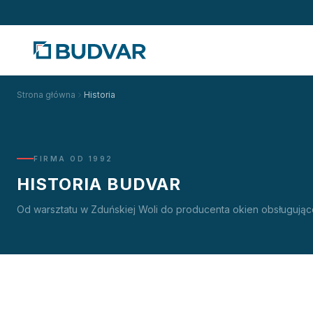
Strona główna
Historia
FIRMA OD 1992
HISTORIA BUDVAR
Od warsztatu w Zduńskiej Woli do producenta okien obsługujące