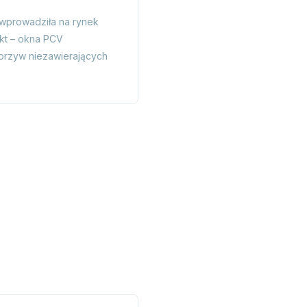
 wprowadziła na rynek
kt – okna PCV
orzyw niezawierających