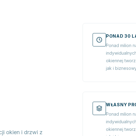
PONAD 30 L
Ponad milion 
indywidualnych
okiennej twor
jak i biznesow
WŁASNY PRO
Ponad milion 
indywidualnych
okiennej twor
i okien i drzwi z