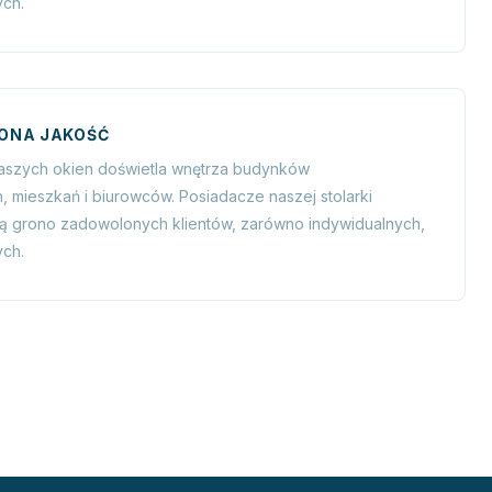
ych.
ONA JAKOŚĆ
naszych okien doświetla wnętrza budynków
, mieszkań i biurowców. Posiadacze naszej stolarki
zą grono zadowolonych klientów, zarówno indywidualnych,
ych.