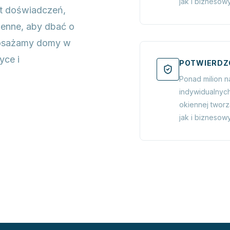
jak i biznesow
at doświadczeń,
ienne, aby dbać o
posażamy domy w
yce i
POTWIERDZ
Ponad milion 
indywidualnych
okiennej twor
jak i biznesow