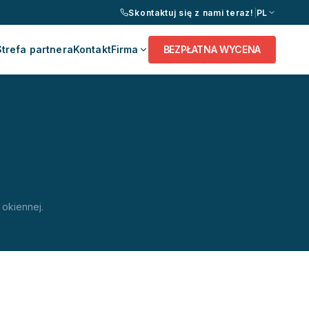
Skontaktuj się z nami teraz!
|
PL
Strefa partnera
Kontakt
Firma
BEZPŁATNA WYCENA
 okiennej.