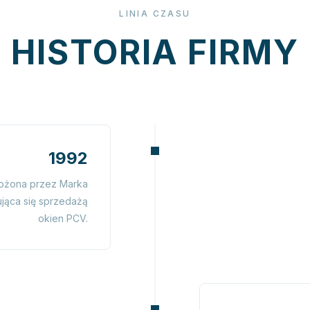
LINIA CZASU
HISTORIA FIRMY
1992
łożona przez Marka
ująca się sprzedażą
okien PCV.