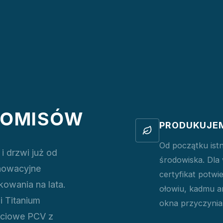
ROMISÓW
PRODUKUJEM
Od początku istn
i drzwi już od
środowiska. Dla
nowacyjne
certyfikat potwi
kowania na lata.
ołowiu, kadmu an
i Titanium
okna przyczynia
ściowe PCV z