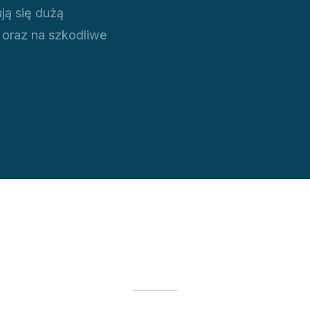
ją się dużą
 oraz na szkodliwe