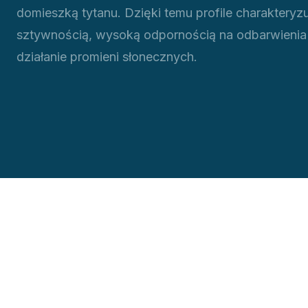
domieszką tytanu. Dzięki temu profile charakteryzu
sztywnością, wysoką odpornością na odbarwienia
działanie promieni słonecznych.