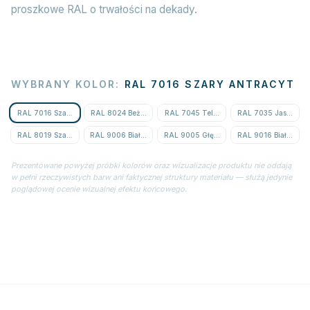
proszkowe RAL o trwałości na dekady.
WYBRANY KOLOR
:
RAL 7016 SZARY ANTRACYT
RAL 7016 Szary Antracyt
RAL 8024 Beżowy Brąz
RAL 7045 Telegrey 1
RAL 7035 Jasnoszar
RAL 8019 Szaro-Brązowy
RAL 9006 Białe Aluminium
RAL 9005 Głęboka Czerń
RAL 9016 Biały Dro
Prezentowane powyżej próbki kolorów oraz wizualizacje produktu nie oddają
w pełni rzeczywistych barw ani faktycznej struktury materiału — służą jedynie
poglądowej ocenie wizualnej efektu końcowego.