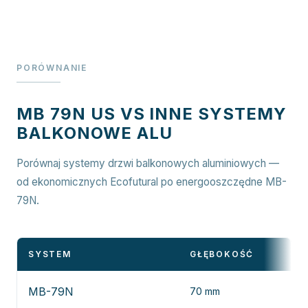
PORÓWNANIE
MB 79N US VS INNE SYSTEMY
BALKONOWE ALU
Porównaj systemy drzwi balkonowych aluminiowych —
od ekonomicznych Ecofutural po energooszczędne MB-
79N.
SYSTEM
GŁĘBOKOŚĆ
S
MB-79N
70 mm
Zo