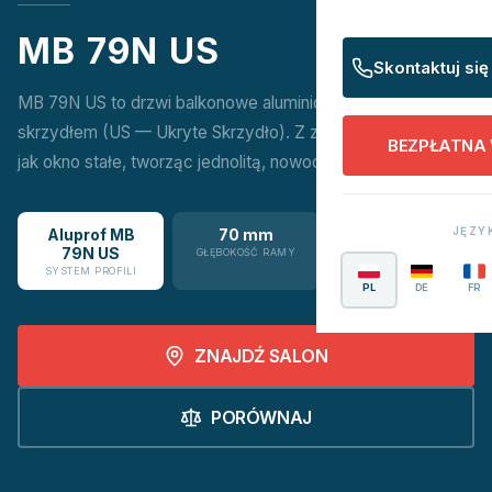
MB 79N US
Skontaktuj się
MB 79N US to drzwi balkonowe aluminiowe z ukrytym
skrzydłem (US — Ukryte Skrzydło). Z zewnątrz wyglądają
BEZPŁATNA
jak okno stałe, tworząc jednolitą, nowoczesną elewację.
JĘZY
Aluprof MB
70 mm
0,85 W/m²K
79N US
GŁĘBOKOŚĆ RAMY
WSPÓŁCZYNNIK UW
SYSTEM PROFILI
PL
DE
FR
ZNAJDŹ SALON
PORÓWNAJ