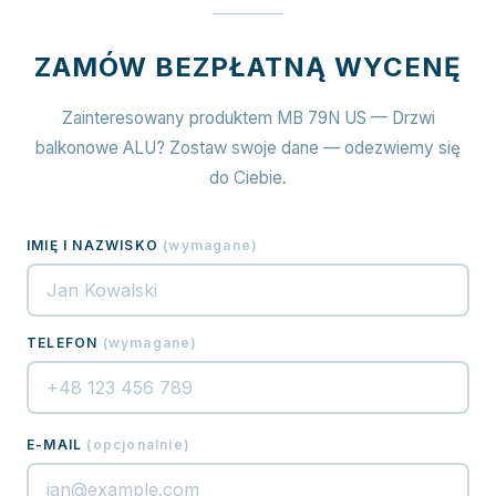
ZAMÓW BEZPŁATNĄ WYCENĘ
Zainteresowany produktem MB 79N US — Drzwi
balkonowe ALU? Zostaw swoje dane — odezwiemy się
do Ciebie.
IMIĘ I NAZWISKO
(
wymagane
)
TELEFON
(
wymagane
)
E-MAIL
(
opcjonalnie
)