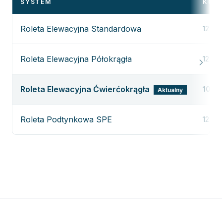
SYSTEM
KOL
Roleta Elewacyjna Standardowa
12
Roleta Elewacyjna Półokrągła
12
Roleta Elewacyjna Ćwierćokrągła
10
Aktualny
Roleta Podtynkowa SPE
12