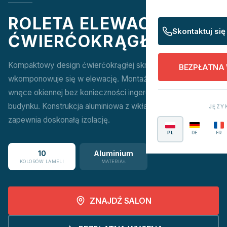
ROLETA ELEWACYJNA
Skontaktuj się
ĆWIERĆOKRĄGŁA
Kompaktowy design ćwierćokrągłej skrzynki idealnie
BEZPŁATNA
wkomponowuje się w elewację. Montaż na elewacji lub we
wnęce okiennej bez konieczności ingerencji w konstrukcję
budynku. Konstrukcja aluminiowa z wkładką termiczną
JĘZY
zapewnia doskonałą izolację.
PL
DE
FR
10
Aluminium
KOLORÓW LAMELI
MATERIAŁ
ZNAJDŹ SALON