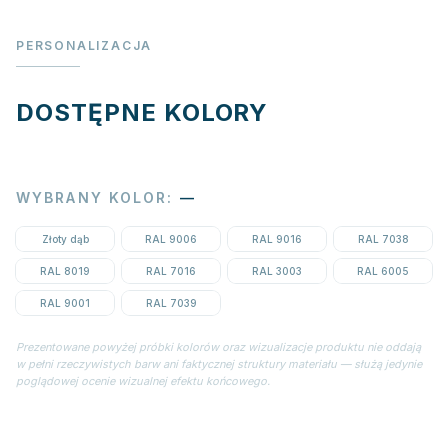
PERSONALIZACJA
DOSTĘPNE KOLORY
WYBRANY KOLOR
:
—
Złoty dąb
RAL 9006
RAL 9016
RAL 7038
RAL 8019
RAL 7016
RAL 3003
RAL 6005
RAL 9001
RAL 7039
Prezentowane powyżej próbki kolorów oraz wizualizacje produktu nie oddają
w pełni rzeczywistych barw ani faktycznej struktury materiału — służą jedynie
poglądowej ocenie wizualnej efektu końcowego.