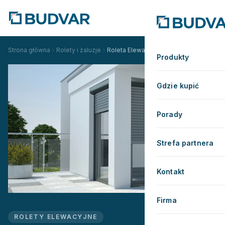
Strona główna
Rolety i żaluzje
Roleta Elewacyjna Ćwierćokrągła
Produkty
Gdzie kupić
Porady
Strefa partnera
Kontakt
Firma
ROLETY ELEWACYJNE