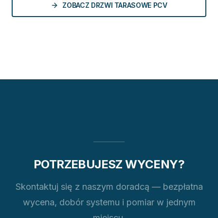
ZOBACZ DRZWI TARASOWE PCV
POTRZEBUJESZ WYCENY?
Skontaktuj się z naszym doradcą — bezpłatna
wycena, dobór systemu i pomiar w jednym
miejscu.