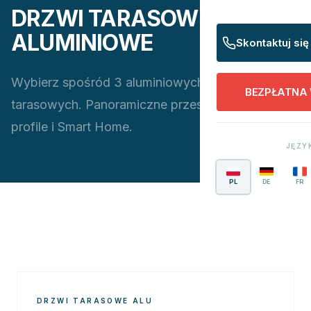
DRZWI TARASOWE
ALUMINIOWE
Skontaktuj się
Wybierz spośród 3 aluminiowych systemów
BEZPŁATNA
tarasowych. Panoramiczne przeszklenia, ukryte
profile i Smart Home.
JĘZY
PL
DE
FR
DRZWI TARASOWE ALU