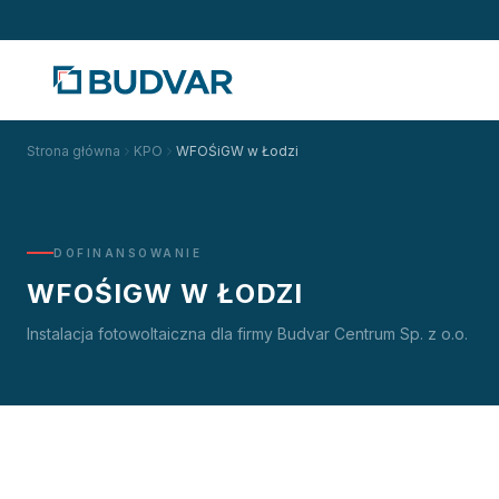
Strona główna
KPO
WFOŚiGW w Łodzi
DOFINANSOWANIE
WFOŚIGW W ŁODZI
Instalacja fotowoltaiczna dla firmy Budvar Centrum Sp. z o.o.