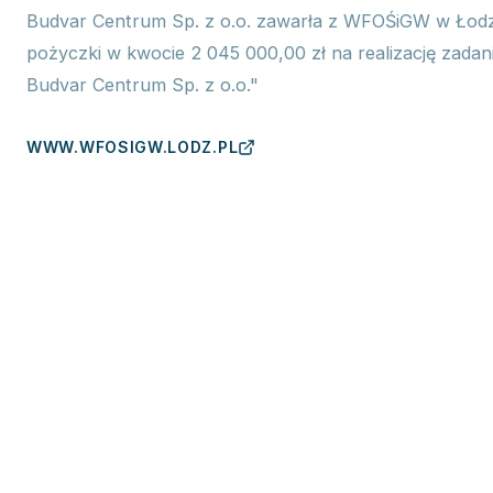
Budvar Centrum Sp. z o.o. zawarła z WFOŚiGW w Łodz
pożyczki w kwocie 2 045 000,00 zł na realizację zadania
Budvar Centrum Sp. z o.o."
WWW.WFOSIGW.LODZ.PL