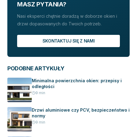
MASZ PYTANIA?
Nasi eksperci chętnie doradzą w doborze okien i
drzwi dopasowanych do Twoich potrzeb.
SKONTAKTUJ SIĘ Z NAMI
PODOBNE ARTYKUŁY
Minimalna powierzchnia okien: przepisy i
odległości
9
min
Drzwi aluminiowe czy PCV, bezpieczeństwo i
normy
9
min