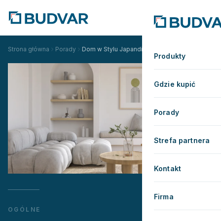
Strona główna
Porady
Dom w Stylu Japandi: Jak Okna i Drzwi Budvar
Produkty
Gdzie kupić
Porady
Strefa partnera
Kontakt
Firma
OGÓLNE