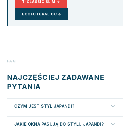
T-CLASSIC SLIM →
ECOFUTURAL OC →
FAQ
NAJCZĘŚCIEJ ZADAWANE
PYTANIA
CZYM JEST STYL JAPANDI?
Japandi to połączenie japońskiego minimalizmu
JAKIE OKNA PASUJĄ DO STYLU JAPANDI?
(wabi-sabi — piękno niedoskonałości, naturalne