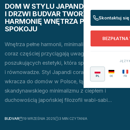
DOM W STYLU JAPANDI: JAK OKNA
I DRZWI BUDVAR TWORZĄ
Skontaktuj się
HARMONIĘ WNĘTRZA PEŁNEGO
SPOKOJU
BEZPŁATNA
Wnętrza pełne harmonii, minimalizmu i spokoju
coraz częściej przyciągają uwagę osób
JĘZY
poszukujących estetyki, która sprzyja wyciszeniu
i równowadze. Styl Japandi coraz śmielej
PL
DE
FR
wkracza do domów w Polsce, łącząc elegancję
skandynawskiego minimalizmu z ciepłem i
duchowością japońskiej filozofii wabi-sabi...
BUDVAR
19 WRZEŚNIA 2025
3
MIN CZYTANIA