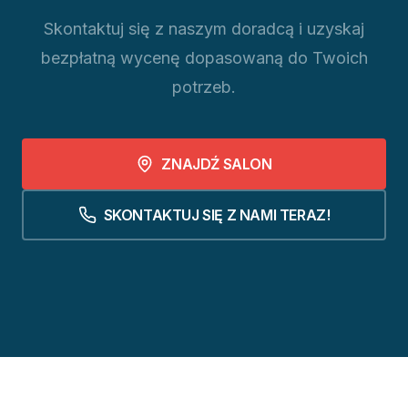
Skontaktuj się z naszym doradcą i uzyskaj
bezpłatną wycenę dopasowaną do Twoich
potrzeb.
ZNAJDŹ SALON
SKONTAKTUJ SIĘ Z NAMI TERAZ!