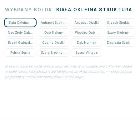
WYBRANY KOLOR
:
BIAŁA OKLEINA STRUKTURA
Biała Okleina Struktura
Antracyt Struktura
Antracyt Gładki
Orzech Struktura
Neo Złoty Dąb Struktura
Dąb Bielony
Woodec Dąb Miodowy
Szary Srebrny Strukt
Bazalt Gwieździsty
Czarny Gładki
Dąb Norman
Daglezja Struktura
Polska Sosna
Szary Srebrny Gładki
Sosna Vintage
Prezentowane powyżej próbki kolorów oraz wizualizacje produktu nie oddają
w pełni rzeczywistych barw ani faktycznej struktury materiału — służą jedynie
poglądowej ocenie wizualnej efektu końcowego.