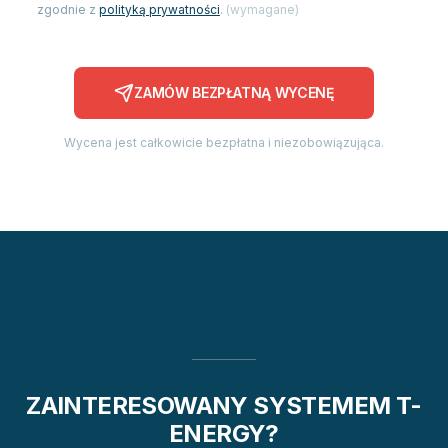
zgodnie z
polityką prywatności
.
(
wymagane
)
ZAMÓW BEZPŁATNĄ WYCENĘ
Wycena jest całkowicie bezpłatna i niezobowiązująca.
ZAINTERESOWANY SYSTEMEM T-
ENERGY?