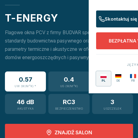
T-ENERGY
Skontaktuj się
Flagowe okna PCV z firmy BUDVAR spełniające najwyższe
standardy budownictwa pasywnego oraz NF15. Najlepsze
BEZPŁATNA
parametry termiczne i akustyczne w ofercie, idealne do
domów energooszczędnych i pasywnych.
JĘZY
0.57
0.4
6
PL
DE
FR
UW (W/M²K) *
UG (W/M²K)
KOMÓR
46 dB
RC3
3
AKUSTYKA
BEZPIECZEŃSTWO
USZCZELEK
ZNAJDŹ SALON