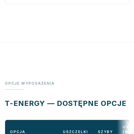
OPCJE WYPOSAŻENIA
T-ENERGY — DOSTĘPNE OPCJE
UW
OPCJA
USZCZELKI
SZYBY
[W/M