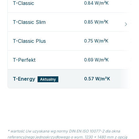
T-Classic
0.84 W/m²K
Zob
T-Classic Slim
0.85 W/m²K
Zob
T-Classic Plus
0.75 W/m²K
Zob
T-Perfekt
0.69 W/m²K
Zob
T-Energy
0.57 W/m²K
Aktualny
—
* wartość Uw uzyskana wg normy DIN EN ISO 10077-2 dla okna
referencyjnego jednoskrzydłowego o wym. 1230 × 1480 mm z opcją