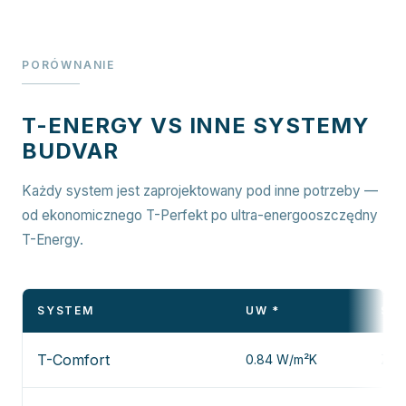
PORÓWNANIE
T-ENERGY VS INNE SYSTEMY
BUDVAR
Każdy system jest zaprojektowany pod inne potrzeby —
od ekonomicznego T-Perfekt po ultra-energooszczędny
T-Energy.
SYSTEM
UW *
SZ
T-Comfort
0.84 W/m²K
Zob