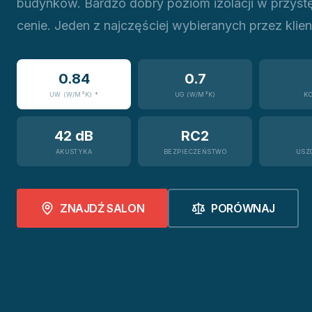
budynków. Bardzo dobry poziom izolacji w przyst
cenie. Jeden z najczęściej wybieranych przez klie
0.84
0.7
UW (W/M²K) *
UG (W/M²K)
K
42 dB
RC2
AKUSTYKA
BEZPIECZEŃSTWO
USZ
ZNAJDŹ SALON
PORÓWNAJ