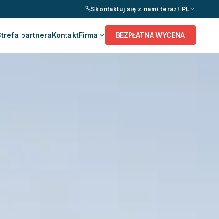
Skontaktuj się z nami teraz!
|
PL
Strefa partnera
Kontakt
Firma
BEZPŁATNA WYCENA