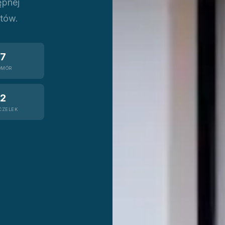
ępnej
ntów.
7
OMÓR
2
CZELEK