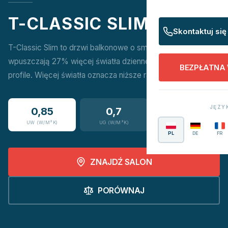
T-CLASSIC SLIM
Skontaktuj się
T-Classic Slim to drzwi balkonowe o smukłej budowie, które
wpuszczają 27% więcej światła dziennego niż standardowe
BEZPŁATNA
profile. Więcej światła oznacza niższe rachunki za prąd.
JĘZY
0,85
0,7
16
UW (W/M²K)
UG (W/M²K)
KOLORÓW
PL
DE
FR
ZNAJDŹ SALON
PORÓWNAJ