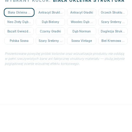
WYBRANY KOLOR
:
BIAŁA OKLEINA STRUKTURA
Biała Okleina Struktura
Antracyt Struktura
Antracyt Gładki
Orzech Struktura
Neo Złoty Dąb Struktura
Dąb Bielony
Woodec Dąb Miodowy
Szary Srebrny Strukt
Bazalt Gwieździsty
Czarny Gładki
Dąb Norman
Daglezja Struktura
Polska Sosna
Szary Srebrny Gładki
Sosna Vintage
Biel Kremowa Struktu
Prezentowane powyżej próbki kolorów oraz wizualizacje produktu nie oddają
w pełni rzeczywistych barw ani faktycznej struktury materiału — służą jedynie
poglądowej ocenie wizualnej efektu końcowego.