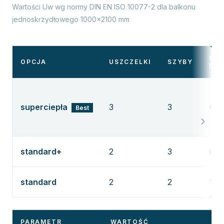
Wartości Uw wg normy DIN EN ISO 10077-2 dla balkonu
jednoskrzydłowego 1000×2100 mm
UW
OPCJA
USZCZELKI
SZYBY
[W/
superciepła
3
3
0,8
Best
standard+
2
3
0,9
standard
2
2
1,3
PARAMETR
WARTOŚĆ