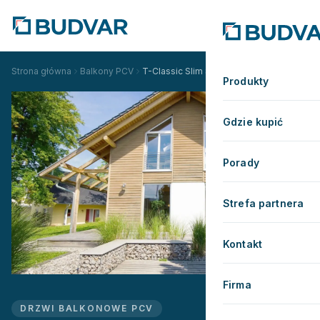
Strona główna
Balkony PCV
T-Classic Slim Standardowe
Produkty
Gdzie kupić
Porady
Strefa partnera
Kontakt
Firma
DRZWI BALKONOWE PCV