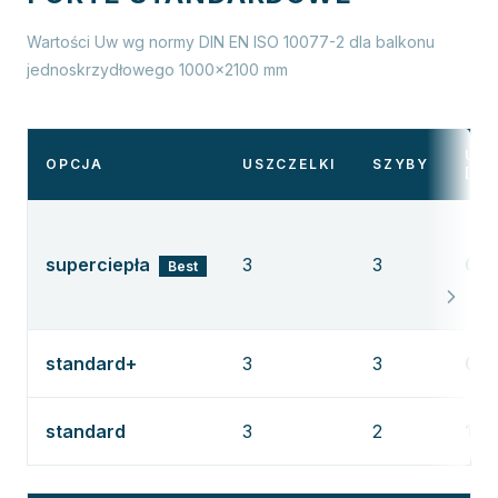
Wartości Uw wg normy DIN EN ISO 10077-2 dla balkonu
jednoskrzydłowego 1000×2100 mm
UW
OPCJA
USZCZELKI
SZYBY
[W/
superciepła
3
3
0,7
Best
standard+
3
3
0,8
standard
3
2
1,2