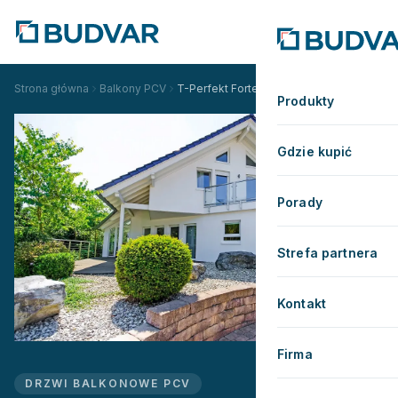
Strona główna
Balkony PCV
T-Perfekt Forte Standardowe
Produkty
Gdzie kupić
Porady
Strefa partnera
Kontakt
Firma
DRZWI BALKONOWE PCV