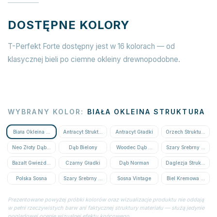
DOSTĘPNE KOLORY
T-Perfekt Forte dostępny jest w 16 kolorach — od
klasycznej bieli po ciemne okleiny drewnopodobne.
WYBRANY KOLOR
:
BIAŁA OKLEINA STRUKTURA
Biała Okleina Struktura
Antracyt Struktura
Antracyt Gładki
Orzech Struktura
Neo Złoty Dąb Struktura
Dąb Bielony
Woodec Dąb Miodowy
Szary Srebrny Strukt
Bazalt Gwieździsty
Czarny Gładki
Dąb Norman
Daglezja Struktura
Polska Sosna
Szary Srebrny Gładki
Sosna Vintage
Biel Kremowa Struktu
Prezentowane powyżej próbki kolorów oraz wizualizacje produktu nie oddają
w pełni rzeczywistych barw ani faktycznej struktury materiału — służą jedynie
poglądowej ocenie wizualnej efektu końcowego.