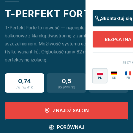
T-PERFEKT FORTE
Skontaktuj się
T-Perfekt Forte to nowość — najcieplejsze drzwi
balkonowe z klamką dwustronną z zamkiem i 3-stopniowym
BEZPŁATNA
uszczelnieniem. Możliwość systemu uchylno-przesuwnego
(tylko wariant In). Głębokość ramy 82 mm zapewnia
perfekcyjną izolację.
JĘZY
PL
DE
FR
0,74
0,5
16
UW (W/M²K)
UG (W/M²K)
KOLORÓW
ZNAJDŹ SALON
PORÓWNAJ