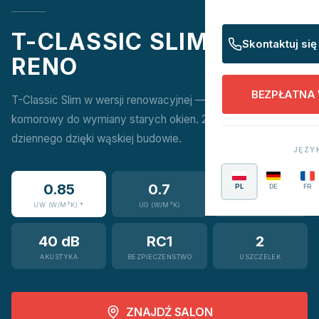
T-CLASSIC SLIM
Skontaktuj się
RENO
BEZPŁATNA
T-Classic Slim w wersji renowacyjnej — smukły profil 7-
komorowy do wymiany starych okien. 27% więcej światła
dziennego dzięki wąskiej budowie.
JĘZY
0.85
0.7
7
PL
DE
FR
UW (W/M²K) *
UG (W/M²K)
KOMÓR
40 dB
RC1
2
AKUSTYKA
BEZPIECZEŃSTWO
USZCZELEK
ZNAJDŹ SALON