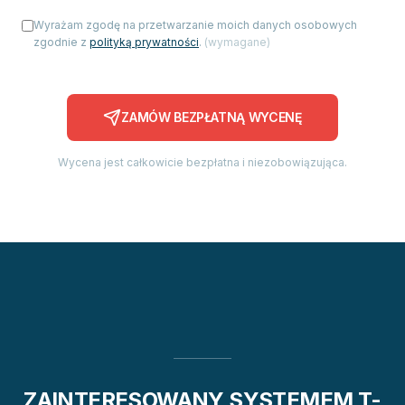
Wyrażam zgodę na przetwarzanie moich danych osobowych
zgodnie z
polityką prywatności
.
(
wymagane
)
ZAMÓW BEZPŁATNĄ WYCENĘ
Wycena jest całkowicie bezpłatna i niezobowiązująca.
ZAINTERESOWANY SYSTEMEM T-