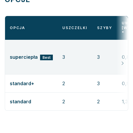
UW
OPCJA
USZCZELKI
SZYBY
[W/M
*
superciepła
3
3
0,85
Best
standard+
2
3
0,98
standard
2
2
1,3