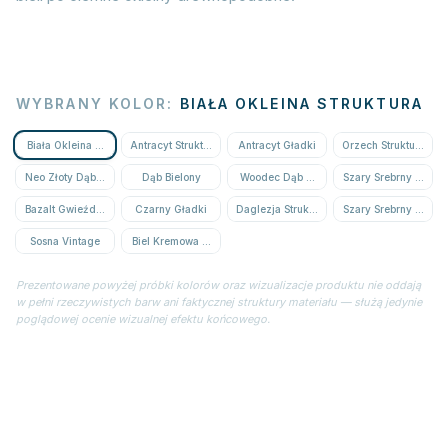
WYBRANY KOLOR
:
BIAŁA OKLEINA STRUKTURA
Biała Okleina Struktura
Antracyt Struktura
Antracyt Gładki
Orzech Struktura
Neo Złoty Dąb Struktura
Dąb Bielony
Woodec Dąb Miodowy
Szary Srebrny Strukt
Bazalt Gwieździsty
Czarny Gładki
Daglezja Struktura
Szary Srebrny Gładki
Sosna Vintage
Biel Kremowa Struktura
Prezentowane powyżej próbki kolorów oraz wizualizacje produktu nie oddają
w pełni rzeczywistych barw ani faktycznej struktury materiału — służą jedynie
poglądowej ocenie wizualnej efektu końcowego.