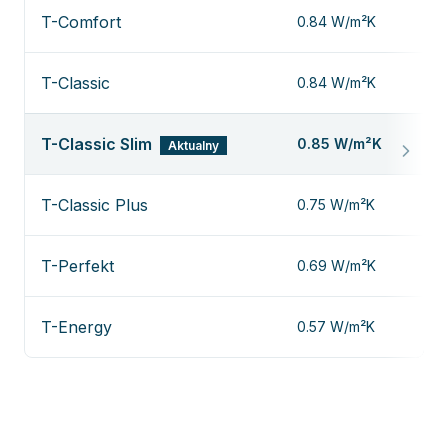
T-Comfort
0.84 W/m²K
Z
T-Classic
0.84 W/m²K
Z
T-Classic Slim
0.85 W/m²K
Aktualny
—
T-Classic Plus
0.75 W/m²K
Z
T-Perfekt
0.69 W/m²K
Z
T-Energy
0.57 W/m²K
Z