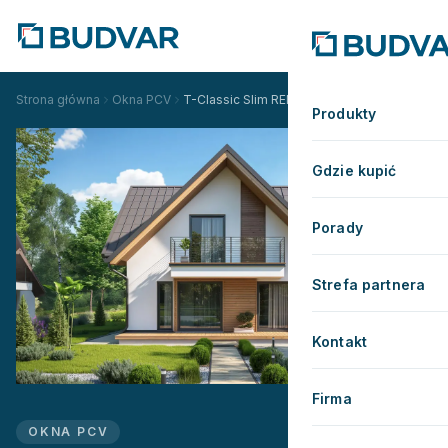
Strona główna
Okna PCV
T-Classic Slim RENO
Produkty
Gdzie kupić
Porady
Strefa partnera
Kontakt
Firma
OKNA PCV