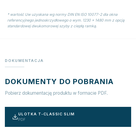
* wartość Uw uzyskana wg normy DIN EN ISO 10077-2 dla okna
referencyjnego jednoskrzydłowego o wym. 1230 × 1480 mm z opcją
standardowej dwukomorowej szyby z ciepłą ramką.
DOKUMENTACJA
DOKUMENTY DO POBRANIA
Pobierz dokumentację produktu w formacie PDF.
ULOTKA T-CLASSIC SLIM
PDF