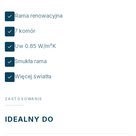
Rama renowacyjna
7 komór
Uw 0.85 W/m²K
Smukła rama
Więcej światła
ZASTOSOWANIE
IDEALNY DO